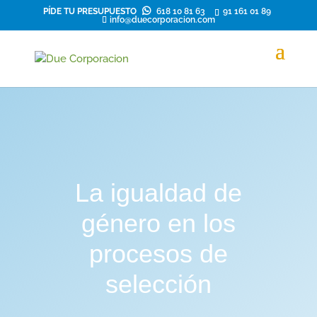
PÍDE TU PRESUPUESTO
618 10 81 63
91 161 01 89
info@duecorporacion.com
La igualdad de
género en los
procesos de
selección