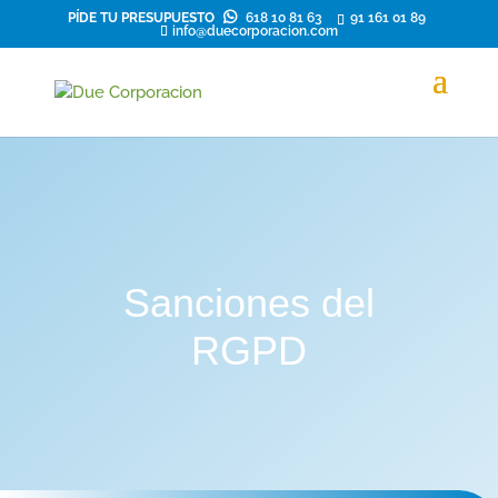
PÍDE TU PRESUPUESTO
618 10 81 63
91 161 01 89
info@duecorporacion.com
Sanciones del
RGPD