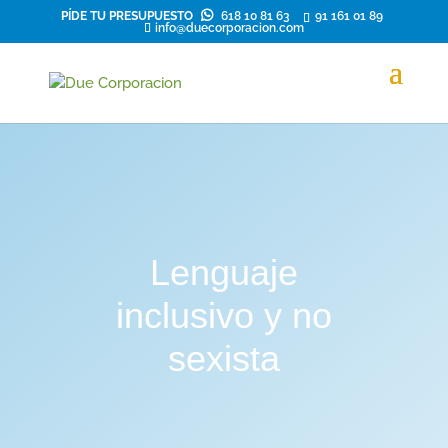
PÍDE TU PRESUPUESTO
618 10 81 63
91 161 01 89
info@duecorporacion.com
Lenguaje
inclusivo y no
sexista