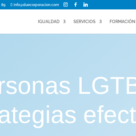
1 89
info@duecorporacion.com
IGUALDAD
SERVICIOS
FORMACIÓN
rsonas LGTB
ategias efec