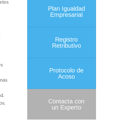
veles
Plan Igualdad
Empresarial
o
Registro
Retributivo
es
Protocolo de
Acoso
 más
d.
Contacta con
os,
un Experto