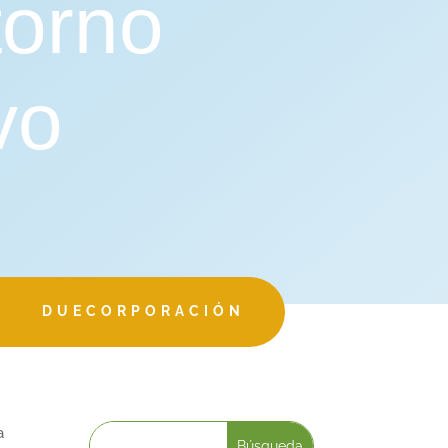
torno
vo
DUECORPORACIÓN
a