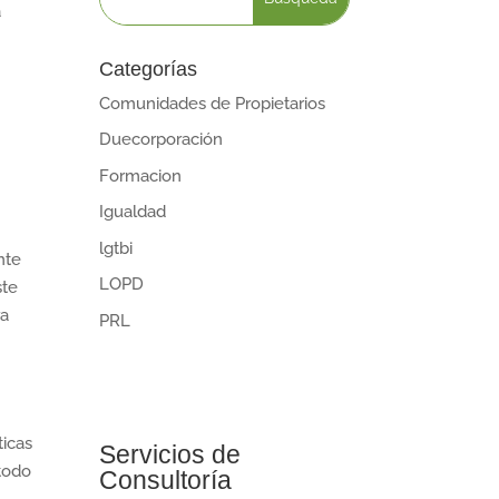
a
Categorías
Comunidades de Propietarios
Duecorporación
Formacion
Igualdad
lgtbi
nte
LOPD
ste
ra
PRL
icas
Servicios de
 todo
Consultoría