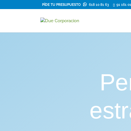
PÍDE TU PRESUPUESTO
618 10 81 63
91 161 0
Pe
estr